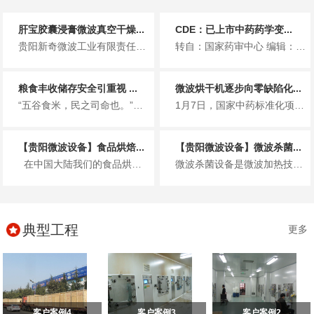
肝宝胶囊浸膏微波真空干燥...
CDE：已上市中药药学变...
贵阳新奇微波工业有限责任公司 「好用、耐用。是客户对我们的总结」 作者 | 范兴 杨成梓 吴淑英&nb...
转自：国家药审中心 编辑：蒲公英-绿茶 4月2日，国家药审中心发布关于《已上市中药药学变更研...
粮食丰收储存安全引重视 ...
微波烘干机逐步向零缺陷化...
“五谷食米，民之司命也。”自古以来，粮食都是人类设备生产、生活和生存的最基本要素，是国家经济发展、社会稳定的重要参照指标...
1月7日，国家中药标准化项目启动仪式在中国药都江西省樟树市举行。国家中药标准化项目由国家发改委和国家中医药管理局共同组织...
【贵阳微波设备】食品烘焙...
【贵阳微波设备】微波杀菌...
在中国大陆我们的食品烘焙适用广泛，有着皇室烘焙典范的，还有以超市为主的甜品烘焙，港式鲜饮，中国传统甜品为辅...
微波杀菌设备是微波加热技术功能的延伸，具体表现为微波与生物体以及其组成基本细胞之间的相互作用，对于微波杀菌设备的使用，其...
典型工程
更多
客户案例4
客户案例3
客户案例2