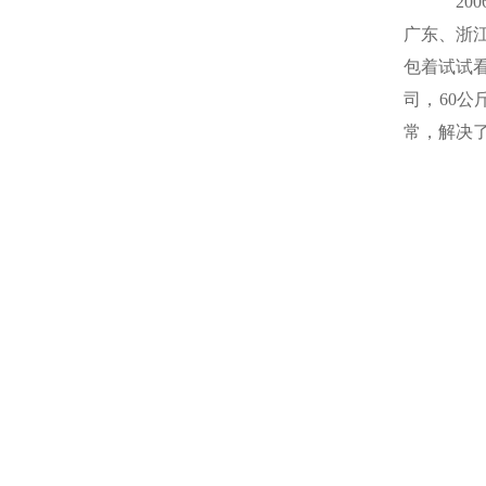
20
广东、浙
包着试试
司，60
常，解决